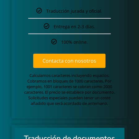
Traducción jurada y oficial.
Entrega en 2-3 días.
100% online.
Contacta con nosotros
Calculamos caracteres incluyendo espacios.
Cobramos en bloques de 1000 caracteres. Por
ejemplo, 1001 caracteres se cobran como 2000
caracteres. El precio se establece por documento.
Solicitudes especiales pueden tener un coste
añadido que será acordado de antemano.
Traducción de documentos