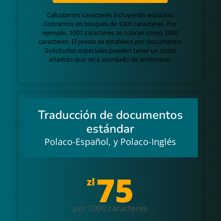
Calculamos caracteres incluyendo espacios.
Cobramos en bloques de 1000 caracteres. Por
ejemplo, 1001 caracteres se cobran como 2000
caracteres. El precio se establece por documento.
Solicitudes especiales pueden tener un coste
añadido que será acordado de antemano.
Traducción de documentos
estándar
Polaco-Español, y Polaco-Inglés
75
zl
por 1000 caracteres