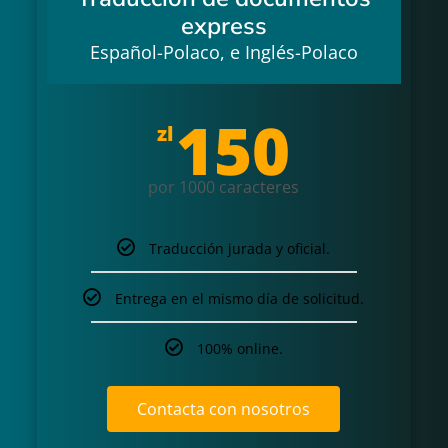
express
Español-Polaco, e Inglés-Polaco
150
zl
por 1000 caracteres
Traducción jurada y oficial.
Entrega en el mismo día de solicitud.
100% online.
Contacta con nosotros