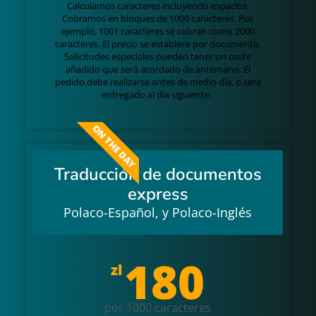
Calculamos caracteres incluyendo espacios.
Cobramos en bloques de 1000 caracteres. Por
ejemplo, 1001 caracteres se cobran como 2000
caracteres. El precio se establece por documento.
Solicitudes especiales pueden tener un coste
añadido que será acordado de antemano. El
pedido debe realizarse antes de medio día, o será
entregado al día siguiente.
ON THE DAY
Traducción de documentos
express
Polaco-Español, y Polaco-Inglés
180
zl
por 1000 caracteres