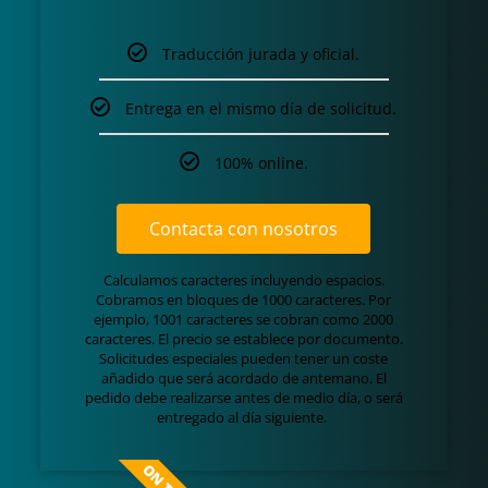
Traducción jurada y oficial.
Entrega en el mismo día de solicitud.
100% online.
Contacta con nosotros
Calculamos caracteres incluyendo espacios.
Cobramos en bloques de 1000 caracteres. Por
ejemplo, 1001 caracteres se cobran como 2000
caracteres. El precio se establece por documento.
Solicitudes especiales pueden tener un coste
añadido que será acordado de antemano. El
pedido debe realizarse antes de medio día, o será
entregado al día siguiente.