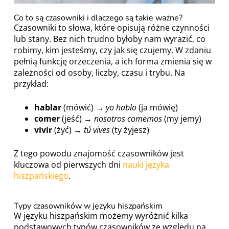
Co to są czasowniki i dlaczego są takie ważne?
Czasowniki to słowa, które opisują różne czynności
lub stany. Bez nich trudno byłoby nam wyrazić, co
robimy, kim jesteśmy, czy jak się czujemy. W zdaniu
pełnią funkcję orzeczenia, a ich forma zmienia się w
zależności od osoby, liczby, czasu i trybu. Na
przykład:
hablar
(mówić) →
yo hablo
(ja mówię)
comer
(jeść) →
nosotros comemos
(my jemy)
vivir
(żyć) →
tú vives
(ty żyjesz)
Z tego powodu znajomość czasowników jest
kluczowa od pierwszych dni
nauki języka
hiszpańskiego
.
Typy czasowników w języku hiszpańskim
W języku hiszpańskim możemy wyróżnić kilka
podstawowych typów czasowników ze względu na