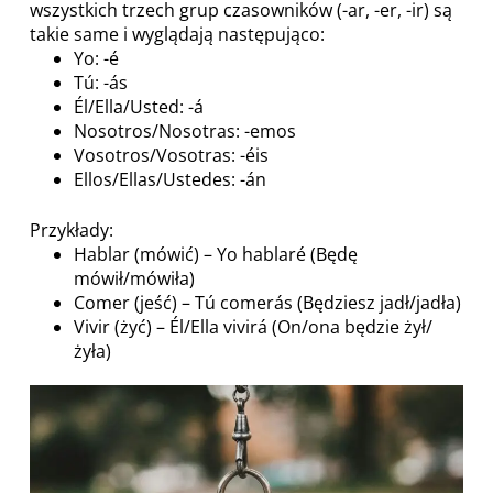
wszystkich trzech grup czasowników (-ar, -er, -ir) są
takie same i wyglądają następująco:
Yo: -é
Tú: -ás
Él/Ella/Usted: -á
Nosotros/Nosotras: -emos
Vosotros/Vosotras: -éis
Ellos/Ellas/Ustedes: -án
Przykłady:
Hablar (mówić) – Yo hablaré (Będę
mówił/mówiła)
Comer (jeść) – Tú comerás (Będziesz jadł/jadła)
Vivir (żyć) – Él/Ella vivirá (On/ona będzie żył/
żyła)